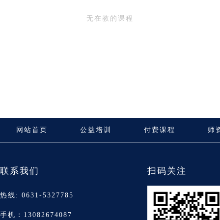
无在教的课程
网站首页
公益培训
付费课程
师
联系我们
扫码关注
热线: 0631-5327785
手机：13082674087