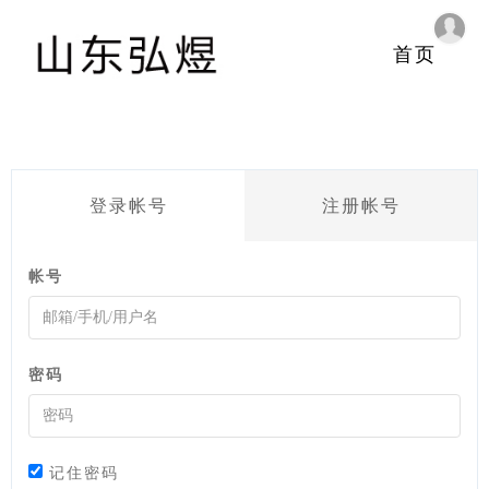
首页
登录帐号
注册帐号
帐号
密码
记住密码